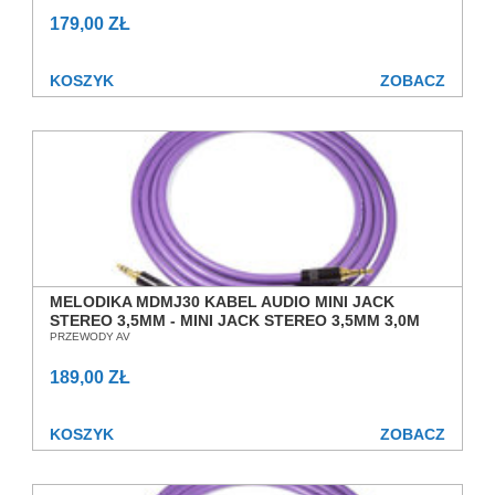
179,00 ZŁ
KOSZYK
ZOBACZ
MELODIKA MDMJ30 KABEL AUDIO MINI JACK
STEREO 3,5MM - MINI JACK STEREO 3,5MM 3,0M
SALON POZNAŃ WROCŁAW
PRZEWODY AV
189,00 ZŁ
KOSZYK
ZOBACZ