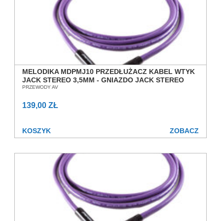
MELODIKA MDPMJ10 PRZEDŁUŻACZ KABEL WTYK
JACK STEREO 3,5MM - GNIAZDO JACK STEREO
3,5MM 1,0M SALON POZNAŃ WROCŁAW
PRZEWODY AV
139,00 ZŁ
KOSZYK
ZOBACZ