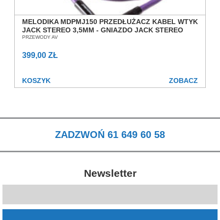
MELODIKA MDPMJ150 PRZEDŁUŻACZ KABEL WTYK
JACK STEREO 3,5MM - GNIAZDO JACK STEREO
3,5MM 15,0M SALON POZNAŃ WROCŁAW
PRZEWODY AV
399,00 ZŁ
KOSZYK
ZOBACZ
ZADZWOŃ 61 649 60 58
Newsletter