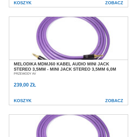
KOSZYK
ZOBACZ
MELODIKA MDMJ60 KABEL AUDIO MINI JACK
STEREO 3,5MM - MINI JACK STEREO 3,5MM 6,0M
SALON POZNAŃ WROCŁAW
PRZEWODY AV
239,00 ZŁ
KOSZYK
ZOBACZ