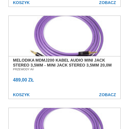
KOSZYK
ZOBACZ
MELODIKA MDMJ200 KABEL AUDIO MINI JACK
STEREO 3,5MM - MINI JACK STEREO 3,5MM 20,0M
SALON POZNAŃ WROCŁAW
PRZEWODY AV
489,00 ZŁ
KOSZYK
ZOBACZ