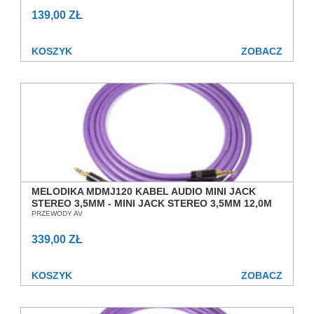
139,00 ZŁ
KOSZYK
ZOBACZ
MELODIKA MDMJ120 KABEL AUDIO MINI JACK
STEREO 3,5MM - MINI JACK STEREO 3,5MM 12,0M
SALON POZNAŃ WROCŁAW
PRZEWODY AV
339,00 ZŁ
KOSZYK
ZOBACZ