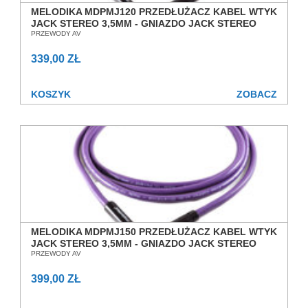
MELODIKA MDPMJ120 PRZEDŁUŻACZ KABEL WTYK
JACK STEREO 3,5MM - GNIAZDO JACK STEREO
3,5MM 12,0M SALON POZNAŃ WROCŁAW
PRZEWODY AV
339,00 ZŁ
KOSZYK
ZOBACZ
MELODIKA MDPMJ150 PRZEDŁUŻACZ KABEL WTYK
JACK STEREO 3,5MM - GNIAZDO JACK STEREO
3,5MM 15,0M SALON POZNAŃ WROCŁAW
PRZEWODY AV
399,00 ZŁ