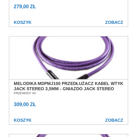
279,00 ZŁ
KOSZYK
ZOBACZ
MELODIKA MDPMJ100 PRZEDŁUŻACZ KABEL WTYK
JACK STEREO 3,5MM - GNIAZDO JACK STEREO
3,5MM 10,0M SALON POZNAŃ WROCŁAW
PRZEWODY AV
309,00 ZŁ
KOSZYK
ZOBACZ