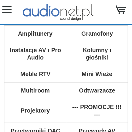
Amplitunery
Gramofony
Instalacje AV i Pro
Kolumny i
Audio
głośniki
Meble RTV
Mini Wieże
Multiroom
Odtwarzacze
--- PROMOCJE !!!
Projektory
---
Przetworniki DAC
Przewody AV