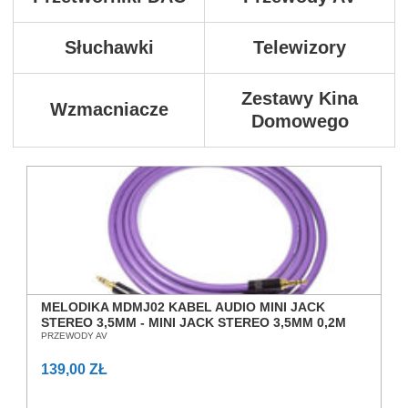
Słuchawki
Telewizory
Zestawy Kina
Wzmacniacze
Domowego
MELODIKA MDMJ02 KABEL AUDIO MINI JACK
STEREO 3,5MM - MINI JACK STEREO 3,5MM 0,2M
SALON POZNAŃ WROCŁAW
PRZEWODY AV
139,00 ZŁ