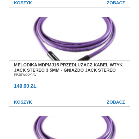
KOSZYK
ZOBACZ
MELODIKA MDPMJ15 PRZEDŁUŻACZ KABEL WTYK
JACK STEREO 3,5MM - GNIAZDO JACK STEREO
3,5MM 1,5M SALON POZNAŃ WROCŁAW
PRZEWODY AV
149,00 ZŁ
KOSZYK
ZOBACZ