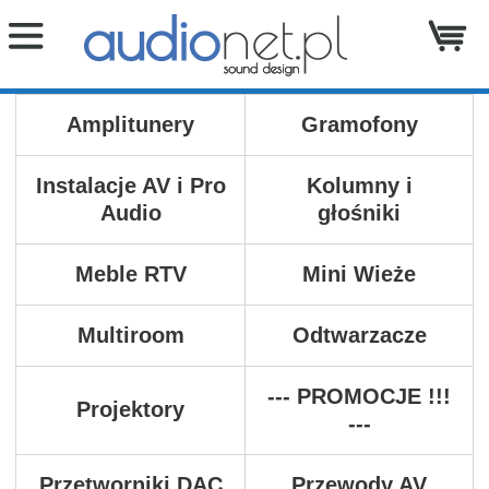
Amplitunery
Gramofony
Instalacje AV i Pro
Kolumny i
Audio
głośniki
Meble RTV
Mini Wieże
Multiroom
Odtwarzacze
--- PROMOCJE !!!
Projektory
---
Przetworniki DAC
Przewody AV