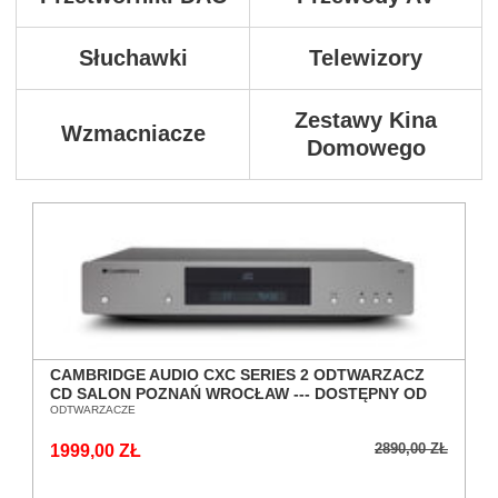
Słuchawki
Telewizory
Zestawy Kina
Wzmacniacze
Domowego
CAMBRIDGE AUDIO CXC SERIES 2 ODTWARZACZ
CD SALON POZNAŃ WROCŁAW --- DOSTĘPNY OD
RĘKI ---
ODTWARZACZE
2890,00 ZŁ
1999,00 ZŁ