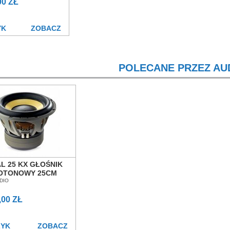
00 ZŁ
YK
ZOBACZ
POLECANE PRZEZ AU
L 25 KX GŁOŚNIK
OTONOWY 25CM
N POZNAŃ
DIO
CŁAW
,00 ZŁ
ZYK
ZOBACZ