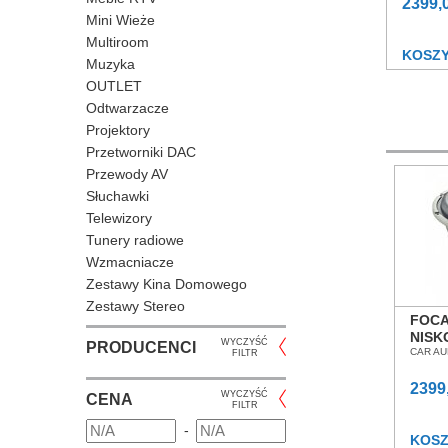
2399,
Mini Wieże
Multiroom
KOSZ
Muzyka
OUTLET
Odtwarzacze
Projektory
Przetworniki DAC
Przewody AV
Słuchawki
Telewizory
Tunery radiowe
Wzmacniacze
Zestawy Kina Domowego
Zestawy Stereo
FOCA
NISK
WYCZYŚĆ
PRODUCENCI
SALO
CAR AU
FILTR
WRO
2399
WYCZYŚĆ
CENA
FILTR
-
KOS