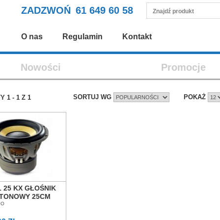
ZADZWOŃ
61 649 60 58
O nas
Regulamin
Kontakt
Nowości
Promocje
SORTUJ WG
POKAŻ
TY
1
-
1
Z
1
 25 KX GŁOŚNIK
OTONOWY 25CM
N POZNAŃ
IO
ŁAW