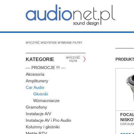
WYCZYŚĆ WSZYSTKIE WYBRANE FILTRY
WYCZYŚĆ
KATEGORIE
PRODUK
FILTR
--- PROMOCJE !!! ---
Akcesoria
Amplitunery
Car Audio
Głośniki
Wzmacniacze
Gramofony
Instalacje A/V
FOCAL
NISK
Instalacje AV i Pro Audio
SALO
CAR AUD
Kolumny i głośniki
WROC
Meble RTV