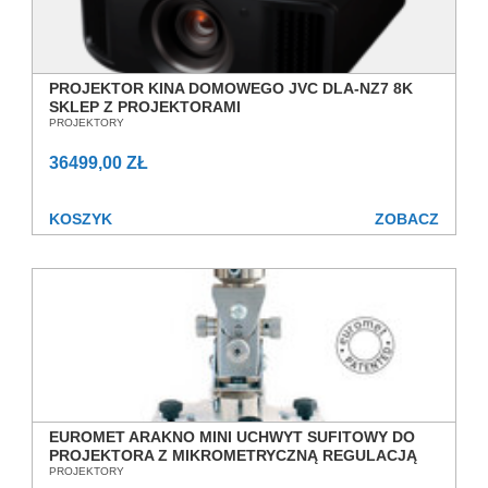
PROJEKTOR KINA DOMOWEGO JVC DLA-NZ7 8K
SKLEP Z PROJEKTORAMI
PROJEKTORY
36499,00 ZŁ
KOSZYK
ZOBACZ
EUROMET ARAKNO MINI UCHWYT SUFITOWY DO
PROJEKTORA Z MIKROMETRYCZNĄ REGULACJĄ
POCHYLENIA SALON POZNAŃ WROCŁAW
PROJEKTORY