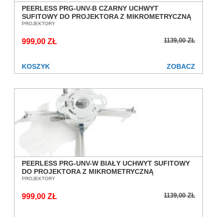
PEERLESS PRG-UNV-B CZARNY UCHWYT
SUFITOWY DO PROJEKTORA Z MIKROMETRYCZNĄ
REGULACJĄ POCHYLENIA SALON POZNAŃ
PROJEKTORY
WROCŁAW
1139,00 ZŁ
999,00 ZŁ
KOSZYK
ZOBACZ
PEERLESS PRG-UNV-W BIAŁY UCHWYT SUFITOWY
DO PROJEKTORA Z MIKROMETRYCZNĄ
REGULACJĄ POCHYLENIA SALON POZNAŃ
PROJEKTORY
WROCŁAW
1139,00 ZŁ
999,00 ZŁ