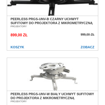
PEERLESS PRGS-UNV-B CZARNY UCHWYT
SUFITOWY DO PROJEKTORA Z MIKROMETRYCZNĄ
REGULACJĄ POCHYLENIA SALON POZNAŃ
PROJEKTORY
WROCŁAW
999,00 ZŁ
899,00 ZŁ
KOSZYK
ZOBACZ
PEERLESS PRGS-UNV-W BIAŁY UCHWYT SUFITOWY
DO PROJEKTORA Z MIKROMETRYCZNĄ
REGULACJĄ POCHYLENIA SALON POZNAŃ
PROJEKTORY