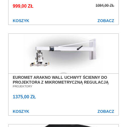
1084,00 ZŁ
999,00 ZŁ
KOSZYK
ZOBACZ
EUROMET ARAKNO WALL UCHWYT ŚCIENNY DO
PROJEKTORA Z MIKROMETRYCZNĄ REGULACJĄ
POCHYLENIA SALON POZNAŃ WROCŁAW
PROJEKTORY
1375,00 ZŁ
KOSZYK
ZOBACZ