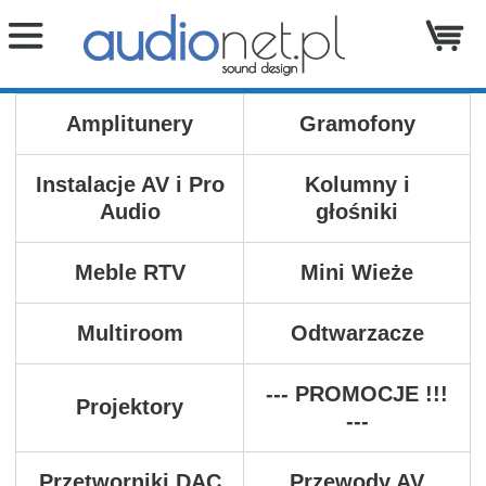
Amplitunery
Gramofony
Instalacje AV i Pro
Kolumny i
Audio
głośniki
Meble RTV
Mini Wieże
Multiroom
Odtwarzacze
--- PROMOCJE !!!
Projektory
---
Przetworniki DAC
Przewody AV