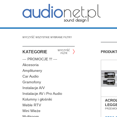
WYCZYŚĆ WSZYSTKIE WYBRANE FILTRY
WYCZYŚĆ
KATEGORIE
PRODUK
FILTR
--- PROMOCJE !!! ---
Akcesoria
Amplitunery
Car Audio
Gramofony
Instalacje A/V
Instalacje AV i Pro Audio
Kolumny i głośniki
ACROL
LEGGE
Meble RTV
KABEL
PRZEWO
Mini Wieże
SALO
Multiroom