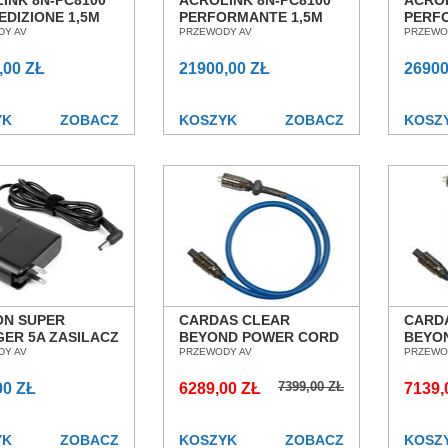
INK 8N-PC8100
ACROLINK 8N-PC8100
ACROL
EDIZIONE 1,5M
PERFORMANTE 1,5M
PERF
 ZASILAJĄCY
DY AV
KABEL ZASILAJĄCY
PRZEWODY AV
KABEL
PRZEWO
N POZNAŃ
SALON POZNAŃ
SALO
ŁAW
,00 ZŁ
WROCŁAW
21900,00 ZŁ
WROC
26900
YK
ZOBACZ
KOSZYK
ZOBACZ
KOSZ
ON SUPER
CARDAS CLEAR
CARD
ER 5A ZASILACZ
BEYOND POWER CORD
BEYO
ĘTRZNY
DY AV
1,0M PRZEWÓD
PRZEWODY AV
1,5M
PRZEWO
OWY SALON
ZASILAJĄCY SALON
ZASI
7399,00 ZŁ
AŃ WROCŁAW
00 ZŁ
POZNAŃ WROCŁAW
6289,00 ZŁ
POZN
7139,
YK
ZOBACZ
KOSZYK
ZOBACZ
KOSZ