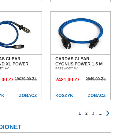
AS CLEAR
CARDAS CLEAR
ND XL POWER
CYGNUS POWER 1.5 M
 2,0M PRZEWÓD
DY AV
PRZEWÓD ZASILAJĄCY
PRZEWODY AV
LAJĄCY SALON
SALON POZNAŃ
19639,00 ZŁ
2849,00 ZŁ
AŃ WROCŁAW
,00 ZŁ
WROCŁAW
2421,00 ZŁ
YK
ZOBACZ
KOSZYK
ZOBACZ
1
2
3
...
DIONET