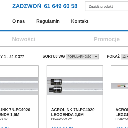
ZADZWOŃ
61 649 60 58
O nas
Regulamin
Kontakt
Nowości
Promocje
SORTUJ WG
POKAŻ
TY
1
-
24
Z
377
INK 7N-PC4020
ACROLINK 7N-PC4020
ACROL
NDA 1,5M
LEGGENDA 2,0M
LEGG
 ZASILAJĄCY
DY AV
KABEL ZASILAJĄCY
PRZEWODY AV
ZASIL
PRZEWO
N POZNAŃ
SALON POZNAŃ
SALO