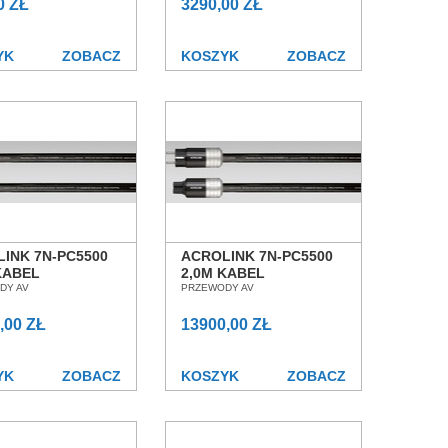
ŁAW
0 ZŁ
WROCŁAW
3290,00 ZŁ
YK
ZOBACZ
KOSZYK
ZOBACZ
INK 7N-PC5500
ACROLINK 7N-PC5500
KABEL
2,0M KABEL
LAJĄCY SALON
DY AV
ZASILAJĄCY SALON
PRZEWODY AV
AŃ WROCŁAW
POZNAŃ WROCŁAW
,00 ZŁ
13900,00 ZŁ
YK
ZOBACZ
KOSZYK
ZOBACZ