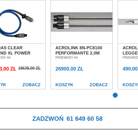
AS CLEAR
ACROLINK 8N-PC8100
ACROL
ND XL POWER
PERFORMANTE 2,0M
LEGGE
 2,0M PRZEWÓD
ODY AV
KABEL ZASILAJĄCY
PRZEWODY AV
ZASIL
PRZEWOD
LAJĄCY SALON
SALON POZNAŃ
SALON
19639,00 ZŁ
NAŃ WROCŁAW
3,00 ZŁ
WROCŁAW
26900,00 ZŁ
WROC
490,00
ZYK
ZOBACZ
KOSZYK
ZOBACZ
KOSZY
ZADZWOŃ
61 649 60 58