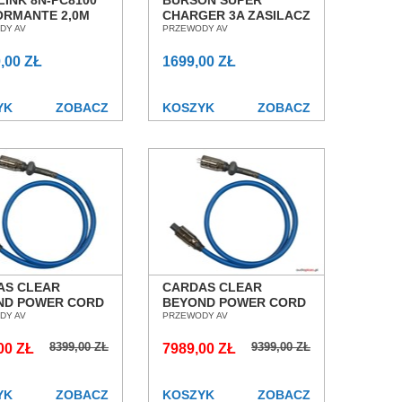
INK 8N-PC8100
BURSON SUPER
ORMANTE 2,0M
CHARGER 3A ZASILACZ
 ZASILAJĄCY
DY AV
ZEWNĘTRZNY
PRZEWODY AV
N POZNAŃ
SIECIOWY SALON
ŁAW
,00 ZŁ
POZNAŃ WROCŁAW
1699,00 ZŁ
YK
ZOBACZ
KOSZYK
ZOBACZ
AS CLEAR
CARDAS CLEAR
ND POWER CORD
BEYOND POWER CORD
 PRZEWÓD
DY AV
2M PRZEWÓD
PRZEWODY AV
LAJĄCY SALON
ZASILAJĄCY SALON
8399,00 ZŁ
9399,00 ZŁ
AŃ WROCŁAW
00 ZŁ
POZNAŃ WROCŁAW
7989,00 ZŁ
YK
ZOBACZ
KOSZYK
ZOBACZ