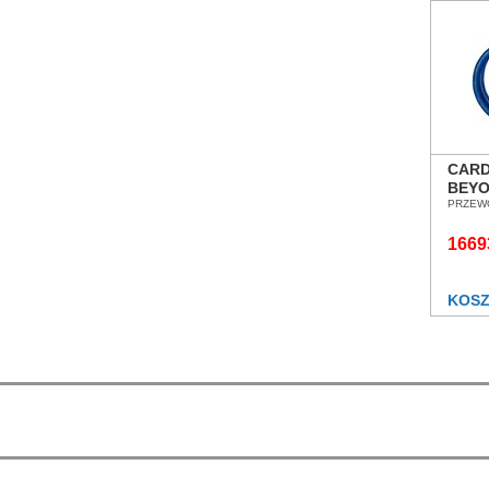
CARD
BEYO
CORD
PRZEW
ZASI
POZ
1669
KOS