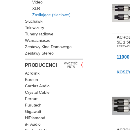
Video
XLR
Zasilające (sieciowe)
Słuchawki
Telewizory
Tunery radiowe
ACROL
Wzmacniacze
SE 1,
Zestawy Kina Domowego
ZASIL
PRZEWO
POZN
Zestawy Stereo
11900
WYCZYŚĆ
PRODUCENCI
FILTR
KOSZ
Acrolink
Burson
Cardas Audio
Crystal Cable
Ferrum
Furutech
Gigawatt
HiDiamond
iFi Audio