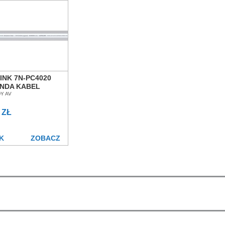
INK 7N-PC4020
NDA KABEL
AJĄCY Z METRA
Y AV
 POZNAŃ
ŁAW
 ZŁ
K
ZOBACZ