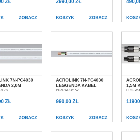
ŁAW
00 ZŁ
WROCŁAW
2990,00 ZŁ
WROC
490,0
YK
ZOBACZ
KOSZYK
ZOBACZ
KOSZ
INK 7N-PC4030
ACROLINK 7N-PC4030
ACROL
NDA 2,0M
LEGGENDA KABEL
1,5M 
 ZASILAJĄCY
DY AV
ZASILAJĄCY Z METRA
PRZEWODY AV
ZASI
PRZEWO
N POZNAŃ
SALON POZNAŃ
POZN
ŁAW
00 ZŁ
WROCŁAW
990,00 ZŁ
11900
YK
ZOBACZ
KOSZYK
ZOBACZ
KOSZ