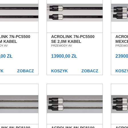
INK 7N-PC5500
ACROLINK 7N-PC5500
ACROL
5M KABEL
SE 2,0M KABEL
MEXCE
AJĄCY SALON
DY AV
ZASILAJĄCY SALON
PRZEWODY AV
ZASI
PRZEWO
AŃ WROCŁAW
POZNAŃ WROCŁAW
POZN
,00 ZŁ
13900,00 ZŁ
23900
YK
ZOBACZ
KOSZYK
ZOBACZ
KOSZ