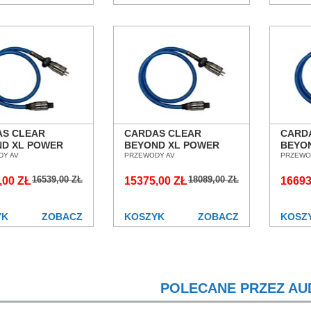
AS CLEAR
CARDAS CLEAR
CARD
D XL POWER
BEYOND XL POWER
BEYO
1,0M PRZEWÓD
DY AV
CORD 1,5M PRZEWÓD
PRZEWODY AV
CORD
PRZEWO
AJĄCY SALON
ZASILAJĄCY SALON
ZASI
16539,00 ZŁ
18089,00 ZŁ
AŃ WROCŁAW
,00 ZŁ
POZNAŃ WROCŁAW
15375,00 ZŁ
POZN
16693
YK
ZOBACZ
KOSZYK
ZOBACZ
KOSZ
POLECANE PRZEZ AU