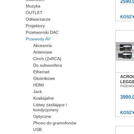
WROC
2590,
Muzyka
OUTLET
KOSZ
Odtwarzacze
Projektory
Przetworniki DAC
Przewody AV
Akcesoria
Antenowe
Cinch (2xRCA)
Do subwoofera
Ethernet
ACROL
Głośnikowe
LEGGE
HDMI
KABEL
PRZEWO
Jack
SALO
WROC
3990,
Koaksjalne
Listwy zasilające i
kondycjonery
KOSZ
Optyczne
Phono do gramofonów
USB