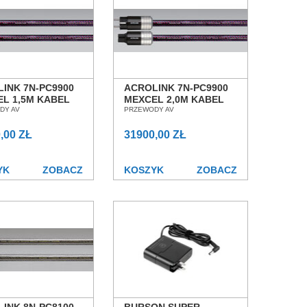
INK 7N-PC9900
ACROLINK 7N-PC9900
L 1,5M KABEL
MEXCEL 2,0M KABEL
LAJĄCY SALON
DY AV
ZASILAJĄCY SALON
PRZEWODY AV
AŃ WROCŁAW
POZNAŃ WROCŁAW
,00 ZŁ
31900,00 ZŁ
YK
ZOBACZ
KOSZYK
ZOBACZ