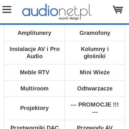
Amplitunery
Gramofony
Instalacje AV i Pro
Kolumny i
Audio
głośniki
Meble RTV
Mini Wieże
Multiroom
Odtwarzacze
--- PROMOCJE !!!
Projektory
---
Przetworniki DAC
Przewody AV