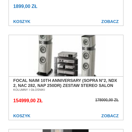
1899,00 ZŁ
KOSZYK
ZOBACZ
FOCAL NAIM 10TH ANNIVERSARY (SOPRA N°2, NDX
2, NAC 282, NAP 250DR) ZESTAW STEREO SALON
POZNAŃ WROCŁAW
KOLUMNY I GŁOŚNIKI
178000,00 ZŁ
154999,00 ZŁ
KOSZYK
ZOBACZ