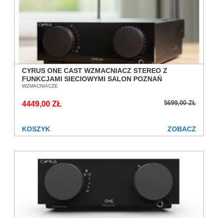
CYRUS ONE CAST WZMACNIACZ STEREO Z
FUNKCJAMI SIECIOWYMI SALON POZNAŃ
WROCŁAW
WZMACNIACZE
5699,00 ZŁ
4449,00 ZŁ
KOSZYK
ZOBACZ