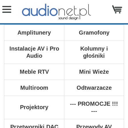
Amplitunery
Gramofony
Instalacje AV i Pro
Kolumny i
Audio
głośniki
Meble RTV
Mini Wieże
Multiroom
Odtwarzacze
--- PROMOCJE !!!
Projektory
---
Przetworniki DAC
Przewody AV