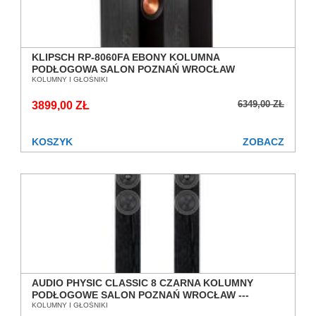
KLIPSCH RP-8060FA EBONY KOLUMNA
PODŁOGOWA SALON POZNAŃ WROCŁAW
KOLUMNY I GŁOŚNIKI
6349,00 ZŁ
3899,00 ZŁ
KOSZYK
ZOBACZ
AUDIO PHYSIC CLASSIC 8 CZARNA KOLUMNY
PODŁOGOWE SALON POZNAŃ WROCŁAW ---
DOSTĘPNE OD RĘKI ---
KOLUMNY I GŁOŚNIKI