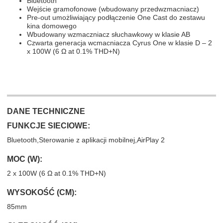
Bluetooth
Wejście gramofonowe (wbudowany przedwzmacniacz)
Pre-out umożliwiający podłączenie One Cast do zestawu
kina domowego
Wbudowany wzmaczniacz słuchawkowy w klasie AB
Czwarta generacja wcmacniacza Cyrus One w klasie D – 2
x 100W (6 Ω at 0.1% THD+N)
DANE TECHNICZNE
FUNKCJE SIECIOWE:
Bluetooth,Sterowanie z aplikacji mobilnej,AirPlay 2
MOC (W):
2 x 100W (6 Ω at 0.1% THD+N)
WYSOKOŚĆ (CM):
85mm