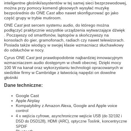
inteligentne głośniki/asystentów w tej samej sieci bezprzewodowej,
można przy pomocy komend głosowych wysyłać muzykę
bezpośrednio do ONE
Cast
albo nawet skonfigurować go jako
część grupy w trybie mutiroom.
ONE
Cast
jest sercem systemu audio, do którego można
podłączyć praktycznie wszystkie urządzenia wytwarzające dźwięk
. Począwszy od smartfonów, laptopów a skończywszy na
konsolach do gier, gramofonach, radiach czy nawet telewizorach.
Posiada także wiodący w swojej klasie wzmacniacz słuchawkowy
do odsłuchów w nocy.
Cyrus ONE
Cast
jest prawdopodobnie najbardziej innowacyjnym
wzmacniaczem audio dostępnym w chwili obecnej. Dzięki mocy
100 W na kanał oraz wykorzystaniu technologii opracowanych w
siedzibie firmy w Cambridge z łatwością napędzi on dowolne
głośniki
Dane techniczne:
Google Cast
Apple Airplay
Kompatybilny z Amazon Alexa, Google and Apple voice
control
4 x wejścia cyfrowe, asynchroniczne wejście USB (do 32/192 i
DSD do DSD128), HDMI (ARC), optyczne Toslink, koncentryczne
SPDIF