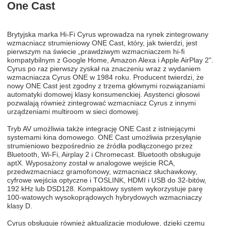
One Cast
Brytyjska marka Hi-Fi Cyrus wprowadza na rynek zintegrowany
wzmacniacz strumieniowy ONE Cast, który, jak twierdzi, jest
pierwszym na świecie „prawdziwym wzmacniaczem hi-fi
kompatybilnym z Google Home, Amazon Alexa i Apple AirPlay 2".
Cyrus po raz pierwszy zyskał na znaczeniu wraz z wydaniem
wzmacniacza Cyrus ONE w 1984 roku. Producent twierdzi, że
nowy ONE Cast jest zgodny z trzema głównymi rozwiązaniami
automatyki domowej klasy konsumenckiej. Asystenci głosowi
pozwalają również zintegrować wzmacniacz Cyrus z innymi
urządzeniami multiroom w sieci domowej.
Tryb AV umożliwia także integrację ONE Cast z istniejącymi
systemami kina domowego. ONE Cast umożliwia przesyłąnie
strumieniowo bezpośrednio ze źródła podłączonego przez
Bluetooth, Wi-Fi, Airplay 2 i Chromecast. Bluetooth obsługuje
aptX. Wyposażony został w analogowe wejście RCA,
przedwzmacniacz gramofonowy, wzmacniacz słuchawkowy,
cyfrowe wejścia optyczne i TOSLINK, HDMI i USB do 32-bitów,
192 kHz lub DSD128. Kompaktowy system wykorzystuje parę
100-watowych wysokoprądowych hybrydowych wzmacniaczy
klasy D.
Cyrus obsługuje również aktualizacje modułowe, dzięki czemu