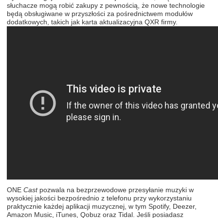
słuchacze mogą robić zakupy z pewnością, że nowe technologie
będą obsługiwane w przyszłości za pośrednictwem modułów
dodatkowych, takich jak karta aktualizacyjna QXR firmy.
ONE
Cast
pozwala na bezprzewodowe przesyłanie muzyki w
wysokiej jakości bezpośrednio z telefonu przy wykorzystaniu
praktycznie każdej aplikacji muzycznej, w tym Spotify, Deezer,
Amazon Music, iTunes, Qobuz oraz Tidal. Jeśli posiadasz