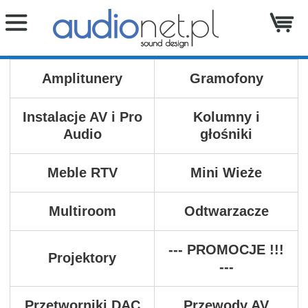
Amplitunery
Gramofony
Instalacje AV i Pro
Kolumny i
Audio
głośniki
Meble RTV
Mini Wieże
Multiroom
Odtwarzacze
--- PROMOCJE !!!
Projektory
---
Przetworniki DAC
Przewody AV