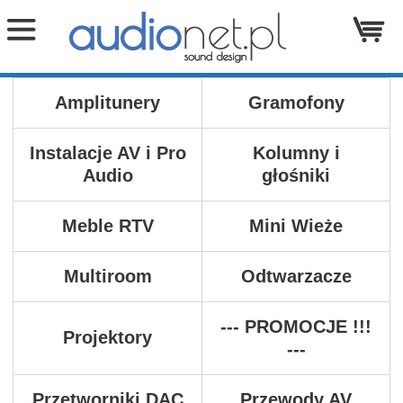
Amplitunery
Gramofony
Instalacje AV i Pro
Kolumny i
Audio
głośniki
Meble RTV
Mini Wieże
Multiroom
Odtwarzacze
--- PROMOCJE !!!
Projektory
---
Przetworniki DAC
Przewody AV