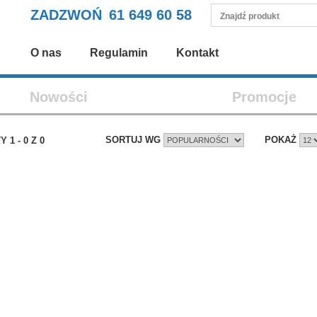
ZADZWOŃ
61 649 60 58
O nas
Regulamin
Kontakt
Nowości
Promocje
SORTUJ WG
POKAŻ
TY
1
-
0
Z
0