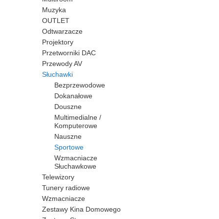
Muzyka
OUTLET
Odtwarzacze
Projektory
Przetworniki DAC
Przewody AV
Słuchawki
Bezprzewodowe
Dokanałowe
Douszne
Multimedialne /
Komputerowe
Nauszne
Sportowe
Wzmacniacze
Słuchawkowe
Telewizory
Tunery radiowe
Wzmacniacze
Zestawy Kina Domowego