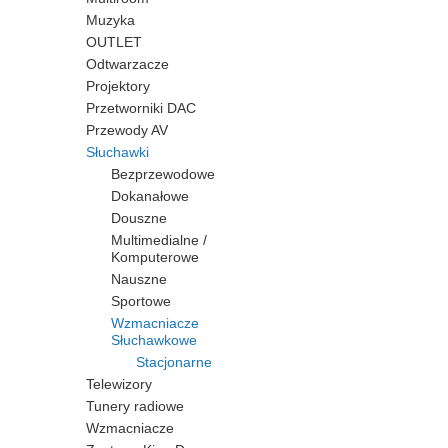
Muzyka
OUTLET
Odtwarzacze
Projektory
Przetworniki DAC
Przewody AV
Słuchawki
Bezprzewodowe
Dokanałowe
Douszne
Multimedialne /
Komputerowe
Nauszne
Sportowe
Wzmacniacze
Słuchawkowe
Stacjonarne
Telewizory
Tunery radiowe
Wzmacniacze