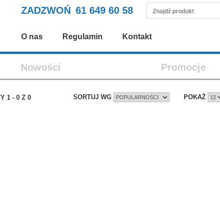
ZADZWOŃ
61 649 60 58
O nas
Regulamin
Kontakt
Nowości
Promocje
SORTUJ WG
POKAŻ
TY
1
-
0
Z
0