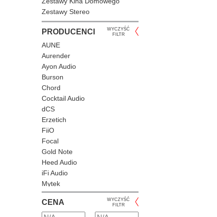
Zestawy Kina Domowego
Zestawy Stereo
WYCZYŚĆ
PRODUCENCI
FILTR
AUNE
Aurender
Ayon Audio
Burson
Chord
Cocktail Audio
dCS
Erzetich
FiiO
Focal
Gold Note
Heed Audio
iFi Audio
Mytek
Naim Audio
WYCZYŚĆ
CENA
Questyle
FILTR
Shanling