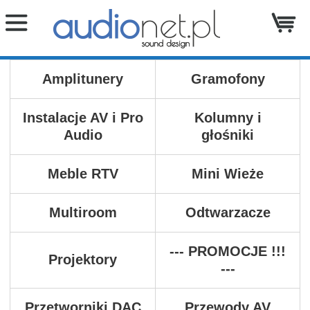
Amplitunery
Gramofony
Instalacje AV i Pro
Kolumny i
Audio
głośniki
Meble RTV
Mini Wieże
Multiroom
Odtwarzacze
--- PROMOCJE !!!
Projektory
---
Przetworniki DAC
Przewody AV