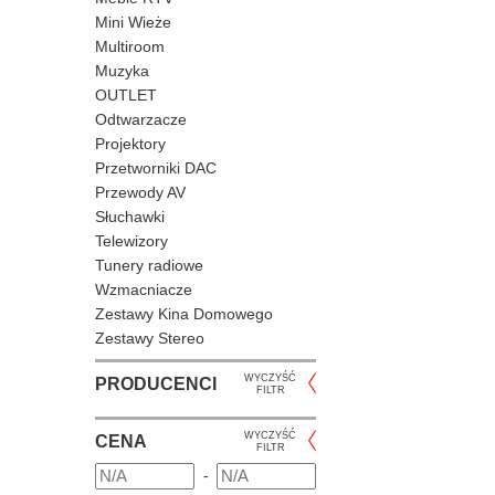
Mini Wieże
Multiroom
Muzyka
OUTLET
Odtwarzacze
Projektory
Przetworniki DAC
Przewody AV
Słuchawki
Telewizory
Tunery radiowe
Wzmacniacze
Zestawy Kina Domowego
Zestawy Stereo
WYCZYŚĆ
PRODUCENCI
FILTR
WYCZYŚĆ
CENA
FILTR
-