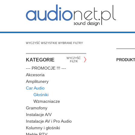
WYCZYŚĆ WSZYSTKIE WYBRANE FILTRY
WYCZYŚĆ
KATEGORIE
PRODUK
FILTR
--- PROMOCJE !!! ---
Akcesoria
Amplitunery
Car Audio
Głośniki
Wzmacniacze
Gramofony
Instalacje A/V
Instalacje AV i Pro Audio
Kolumny i głośniki
Meble RTV