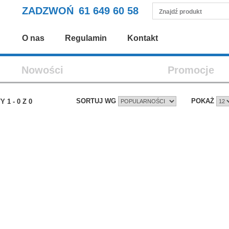
ZADZWOŃ
61 649 60 58
O nas
Regulamin
Kontakt
Nowości
Promocje
SORTUJ WG
POKAŻ
TY
1
-
0
Z
0