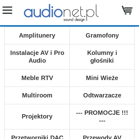
Amplitunery
Gramofony
Instalacje AV i Pro
Kolumny i
Audio
głośniki
Meble RTV
Mini Wieże
Multiroom
Odtwarzacze
--- PROMOCJE !!!
Projektory
---
Przetworniki DAC
Przewody AV