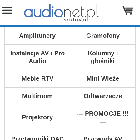
Amplitunery
Gramofony
Instalacje AV i Pro
Kolumny i
Audio
głośniki
Meble RTV
Mini Wieże
Multiroom
Odtwarzacze
--- PROMOCJE !!!
Projektory
---
Przetworniki DAC
Przewody AV