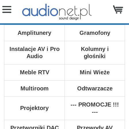
Amplitunery
Gramofony
Instalacje AV i Pro
Kolumny i
Audio
głośniki
Meble RTV
Mini Wieże
Multiroom
Odtwarzacze
--- PROMOCJE !!!
Projektory
---
Przetworniki DAC
Przewody AV