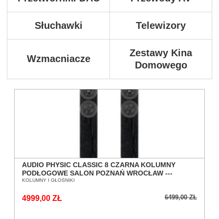
Słuchawki
Telewizory
Zestawy Kina
Wzmacniacze
Domowego
AUDIO PHYSIC CLASSIC 8 CZARNA KOLUMNY
PODŁOGOWE SALON POZNAŃ WROCŁAW ---
DOSTĘPNE OD RĘKI ---
KOLUMNY I GŁOŚNIKI
6499,00 ZŁ
4999,00 ZŁ