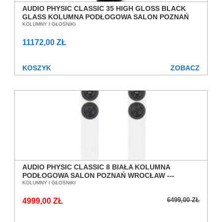
AUDIO PHYSIC CLASSIC 35 HIGH GLOSS BLACK
GLASS KOLUMNA PODŁOGOWA SALON POZNAŃ
WROCŁAW
KOLUMNY I GŁOŚNIKI
11172,00 ZŁ
KOSZYK
ZOBACZ
AUDIO PHYSIC CLASSIC 8 BIAŁA KOLUMNA
PODŁOGOWA SALON POZNAŃ WROCŁAW ---
DOSTĘPNE OD RĘKI! ---
KOLUMNY I GŁOŚNIKI
6499,00 ZŁ
4999,00 ZŁ