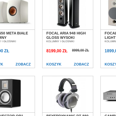
S50 META BIAŁE
FOCAL ARIA 948 HIGH
FOCAL
MNY
GLOSS WYSOKI
LIGH
TAWKOWE SALON
 I GŁOŚNIKI
POŁYSK KOLUMNY
KOLUMNY I GŁOŚNIKI
KOLU
KOLUMNY
AŃ WROCŁAW
PODŁOGOWE SALON
PODS
8999,00 ZŁ
00 ZŁ
POZNAŃ WROCŁAW
8199,00 ZŁ
POZN
1899,
YK
ZOBACZ
KOSZYK
ZOBACZ
KOSZ