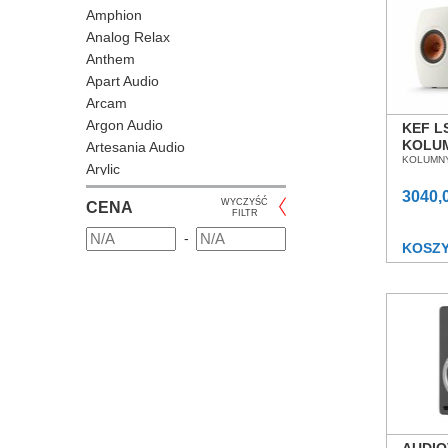
Amphion
Analog Relax
Anthem
Apart Audio
Arcam
Argon Audio
KEF L
KOLU
Artesania Audio
PODS
KOLUMNY
Arylic
POZN
Astell/Kern
3040,
WYCZYŚĆ
CENA
Atlas
FILTR
Atoll Electronique
-
KOSZ
AUDAC
Audioengine
Audiolab
Audio Physic
Audio Reveal
Audiosymptom
Audiovector
AUNE
Aura