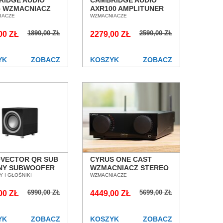
RIDGE AUDIO
CAMBRIDGE AUDIO
5 WZMACNIACZ
AXR100 AMPLITUNER
EGROWANY
IACZE
STEREO SALON
WZMACNIACZE
N POZNAŃ
POZNAŃ WROCŁAW
1890,00 ZŁ
2590,00 ZŁ
ŁAW
00 ZŁ
2279,00 ZŁ
YK
ZOBACZ
KOSZYK
ZOBACZ
OVECTOR QR SUB
CYRUS ONE CAST
NY SUBWOOFER
WZMACNIACZ STEREO
N POZNAŃ
 I GŁOŚNIKI
Z FUNKCJAMI
WZMACNIACZE
ŁAW
SIECIOWYMI SALON
6990,00 ZŁ
5699,00 ZŁ
00 ZŁ
POZNAŃ WROCŁAW
4449,00 ZŁ
YK
ZOBACZ
KOSZYK
ZOBACZ