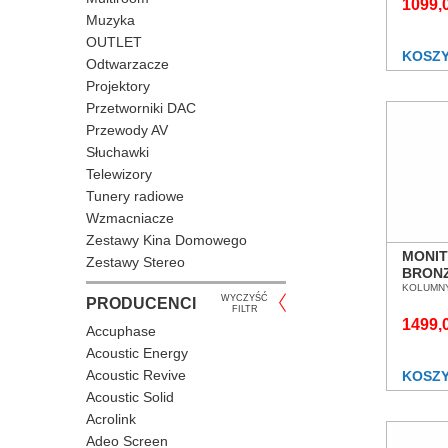
POZN
1099,
Muzyka
OUTLET
KOSZ
Odtwarzacze
Projektory
Przetworniki DAC
Przewody AV
Słuchawki
Telewizory
Tunery radiowe
Wzmacniacze
Zestawy Kina Domowego
MONIT
Zestawy Stereo
BRONZ
KOLU
KOLUMNY
WYCZYŚĆ
PRODUCENCI
PODŁ
FILTR
POZN
1499,
Accuphase
Acoustic Energy
Acoustic Revive
KOSZ
Acoustic Solid
Acrolink
Adeo Screen