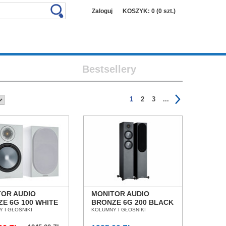
Zaloguj
KOSZYK: 0 (0 szt.)
Bestsellery
1
2
3
...
TOR AUDIO
MONITOR AUDIO
E 6G 100 WHITE
BRONZE 6G 200 BLACK
MNY
 I GŁOŚNIKI
KOLUMNY
KOLUMNY I GŁOŚNIKI
TAWKOWE SALON
PODŁOGOWE SALON