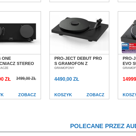
 ONE
PRO-JECT DEBUT PRO
PRO-J
CNIACZ STEREO
S GRAMOFON Z
EVO S
N POZNAŃ
IACZE
WKŁADKĄ PICK IT S2 C
GRAMOFONY
QUIN
GRAMOF
ŁAW OUTLET
SALON POZNAŃ
GRAM
3499,00 ZŁ
00 ZŁ
WROCŁAW
4490,00 ZŁ
POZN
14999
YK
ZOBACZ
KOSZYK
ZOBACZ
KOSZ
POLECANE PRZEZ AU