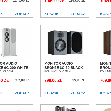
1245,00 ZŁ
1245,00 ZŁ
AŃ WROCŁAW
00 ZŁ
POZNAŃ WROCŁAW
1049,00 ZŁ
POZN
1049,
YK
ZOBACZ
KOSZYK
ZOBACZ
KOSZ
OR AUDIO
MONITOR AUDIO
MONI
E 6G 200 WHITE
BRONZE 6G 50 BLACK
BRONZ
MNY
 I GŁOŚNIKI
KOLUMNY
KOLUMNY I GŁOŚNIKI
WALN
KOLUMNY
OGOWE SALON
PODSTAWKOWE SALON
PODS
1995,00 ZŁ
895,00 ZŁ
AŃ WROCŁAW
00 ZŁ
POZNAŃ WROCŁAW
799,00 ZŁ
POZN
769,0
YK
ZOBACZ
KOSZYK
ZOBACZ
KOSZ