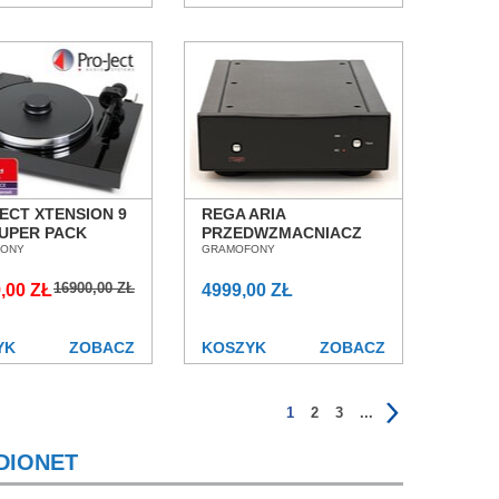
ECT XTENSION 9
REGA ARIA
UPER PACK
PRZEDWZMACNIACZ
TET BLACK MC
ONY
GRAMOFONOWY
GRAMOFONY
OFON SALON
MM/MC SALON
16900,00 ZŁ
AŃ WROCŁAW
,00 ZŁ
POZNAŃ WROCŁAW
4999,00 ZŁ
NIEDOSTĘPNY
YK
ZOBACZ
KOSZYK
ZOBACZ
1
2
3
...
DIONET