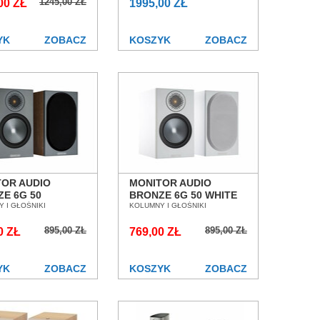
1245,00 ZŁ
AŃ WROCŁAW
00 ZŁ
POZNAŃ WROCŁAW
1995,00 ZŁ
YK
ZOBACZ
KOSZYK
ZOBACZ
TOR AUDIO
MONITOR AUDIO
E 6G 50
BRONZE 6G 50 WHITE
UT KOLUMNY
 I GŁOŚNIKI
KOLUMNY
KOLUMNY I GŁOŚNIKI
TAWKOWE SALON
PODSTAWKOWE SALON
895,00 ZŁ
895,00 ZŁ
AŃ WROCŁAW
0 ZŁ
POZNAŃ WROCŁAW
769,00 ZŁ
YK
ZOBACZ
KOSZYK
ZOBACZ