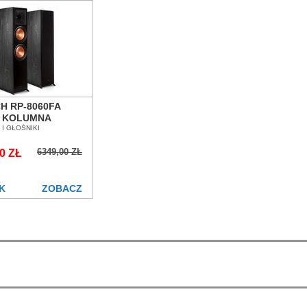
H RP-8060FA
 KOLUMNA
GOWA SALON
I GŁOŚNIKI
Ń WROCŁAW
6349,00 ZŁ
0 ZŁ
K
ZOBACZ