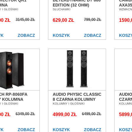
VECTOR QR1
BEYERDYNAMIC DT 880
CAMB
MNA
EDITION (32 OHM)
AXA3
TAWKOWA SALON
 I GŁOŚNIKI
SŁUCHAWKI NAUSZNE
SŁUCHAWKI
ZINT
WZMACN
AŃ WROCŁAW
SALON POZNAŃ
SALO
3145,00 ZŁ
799,00 ZŁ
00 ZŁ
WROCŁAW
629,00 ZŁ
WROC
1590,
YK
ZOBACZ
KOSZYK
ZOBACZ
KOSZ
CH RP-8060FA
AUDIO PHYSIC CLASSIC
AUDI
Y KOLUMNA
8 CZARNA KOLUMNY
CZAR
OGOWA SALON
 I GŁOŚNIKI
PODŁOGOWE SALON
KOLUMNY I GŁOŚNIKI
SALO
KOLUMNY
AŃ WROCŁAW
POZNAŃ WROCŁAW ---
WROC
6349,00 ZŁ
6499,00 ZŁ
00 ZŁ
DOSTĘPNE OD RĘKI ---
4999,00 ZŁ
5899,
YK
ZOBACZ
KOSZYK
ZOBACZ
KOSZ