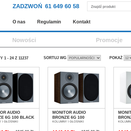
ZADZWOŃ
61 649 60 58
O nas
Regulamin
Kontakt
Nowości
Promocje
SORTUJ WG
POKAŻ
TY
1
-
24
Z
11237
OR AUDIO
MONITOR AUDIO
MONI
E 6G 100 BLACK
BRONZE 6G 100
BRONZ
MNY
 I GŁOŚNIKI
WALNUT KOLUMNY
KOLUMNY I GŁOŚNIKI
KOLU
KOLUMNY
TAWKOWE SALON
PODSTAWKOWE SALON
PODS