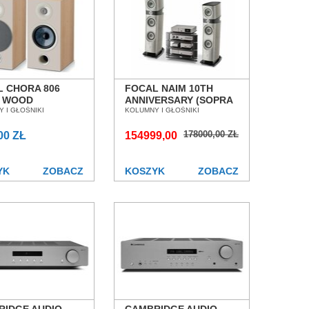
 CHORA 806
FOCAL NAIM 10TH
T WOOD
ANNIVERSARY (SOPRA
MNY
 I GŁOŚNIKI
N°2, NDX 2, NAC 282,
KOLUMNY I GŁOŚNIKI
TAWKOWE SALON
NAP 250DR) ZESTAW
178000,00 ZŁ
AŃ WROCŁAW
00 ZŁ
STEREO SALON
154999,00
POZNAŃ WROCŁAW
ZŁ
YK
ZOBACZ
KOSZYK
ZOBACZ