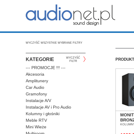
WYCZYŚĆ WSZYSTKIE WYBRANE FILTRY
WYCZYŚĆ
KATEGORIE
PRODUK
FILTR
--- PROMOCJE !!! ---
Akcesoria
Amplitunery
Car Audio
Gramofony
Instalacje A/V
Instalacje AV i Pro Audio
Kolumny i głośniki
MONIT
BRONZ
Meble RTV
KOLU
KOLUMNY
Mini Wieże
PODS
Multiroom