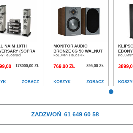
L NAIM 10TH
MONITOR AUDIO
KLIPSC
VERSARY (SOPRA
BRONZE 6G 50 WALNUT
EBONY
NDX 2, NAC 282,
Y I GŁOŚNIKI
KOLUMNY
KOLUMNY I GŁOŚNIKI
PODŁO
KOLUMNY 
250DR) ZESTAW
PODSTAWKOWE SALON
POZNA
178000,00 ZŁ
895,00 ZŁ
EO SALON
99,00
POZNAŃ WROCŁAW
769,00 ZŁ
3899,0
NAŃ WROCŁAW
ZYK
ZOBACZ
KOSZYK
ZOBACZ
KOSZY
ZADZWOŃ
61 649 60 58