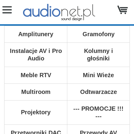
Amplitunery
Gramofony
Instalacje AV i Pro
Kolumny i
Audio
głośniki
Meble RTV
Mini Wieże
Multiroom
Odtwarzacze
--- PROMOCJE !!!
Projektory
---
Przetworniki DAC
Przewody AV