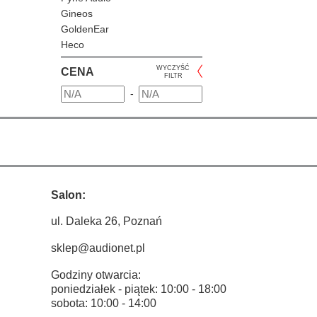
Gineos
GoldenEar
Heco
JBL
WYCZYŚĆ
CENA
KEF
FILTR
Klipsch
-
Magnat
Melodika
Monitor Audio
Paradigm
PMC
Polk Audio
Salon:
Q Acoustics
Revel
ul. Daleka 26, Poznań
Sonus Faber
Stealth Acoustics
sklep@audionet.pl
SVS
Godziny otwarcia:
Taga
poniedziałek - piątek: 10:00 - 18:00
Tannoy
sobota: 10:00 - 14:00
Triangle