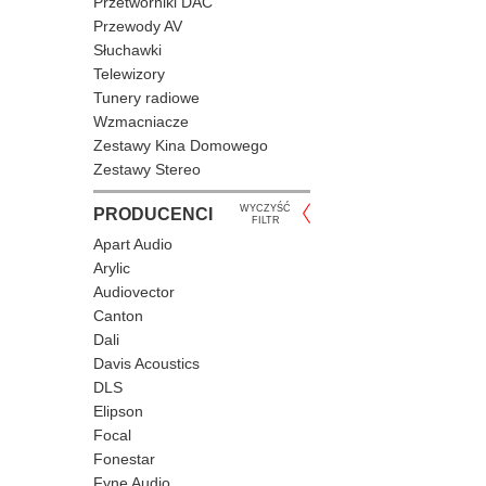
Przetworniki DAC
Przewody AV
Słuchawki
Telewizory
Tunery radiowe
Wzmacniacze
Zestawy Kina Domowego
Zestawy Stereo
WYCZYŚĆ
PRODUCENCI
FILTR
Apart Audio
Arylic
Audiovector
Canton
Dali
Davis Acoustics
DLS
Elipson
Focal
Fonestar
Fyne Audio