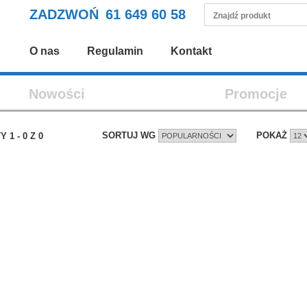
ZADZWOŃ
61 649 60 58
O nas
Regulamin
Kontakt
Nowości
Promocje
SORTUJ WG
POKAŻ
TY
1
-
0
Z
0