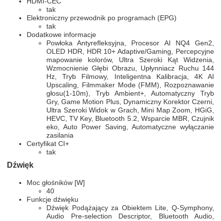
HDMI-CEC
tak
Elektroniczny przewodnik po programach (EPG)
tak
Dodatkowe informacje
Powłoka Antyrefleksyjna, Procesor AI NQ4 Gen2,
OLED HDR, HDR 10+ Adaptive/Gaming, Percepcyjne
mapowanie kolorów, Ultra Szeroki Kąt Widzenia,
Wzmocnienie Głębi Obrazu, Upłynniacz Ruchu 144
Hz, Tryb Filmowy, Inteligentna Kalibracja, 4K AI
Upscaling, Filmmaker Mode (FMM), Rozpoznawanie
głosu(1-10m), Tryb Ambient+, Automatyczny Tryb
Gry, Game Motion Plus, Dynamiczny Korektor Czerni,
Ultra Szeroki Widok w Grach, Mini Map Zoom, HGiG,
HEVC, TV Key, Bluetooth 5.2, Wsparcie MBR, Czujnik
eko, Auto Power Saving, Automatyczne wyłączanie
zasilania
Certyfikat CI+
tak
Dźwięk
Moc głośników [W]
40
Funkcje dźwięku
Dźwięk Podążający za Obiektem Lite, Q-Symphony,
Audio Pre-selection Descriptor, Bluetooth Audio,