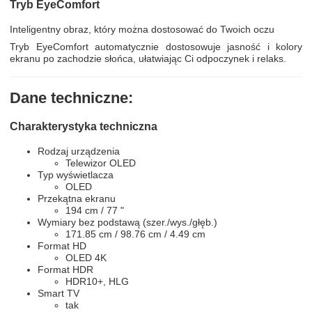
Tryb EyeComfort
Inteligentny obraz, który można dostosować do Twoich oczu
Tryb EyeComfort automatycznie dostosowuje jasność i kolory
ekranu po zachodzie słońca, ułatwiając Ci odpoczynek i relaks.
Dane techniczne:
Charakterystyka techniczna
Rodzaj urządzenia
Telewizor OLED
Typ wyświetlacza
OLED
Przekątna ekranu
194 cm / 77 "
Wymiary bez podstawą (szer./wys./głęb.)
171.85 cm / 98.76 cm / 4.49 cm
Format HD
OLED 4K
Format HDR
HDR10+, HLG
Smart TV
tak