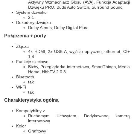
Aktywny Wzmacniacz Głosu (AVA), Funkcja Adaptacji
Dźwięku PRO, Buds Auto Switch, Surround Sound
System dźwięku
2.1
Dekodery dźwięku
Dolby Atmos, Dolby Digital Plus
Połączenia + porty
Złącza
4x HDMI, 2x USB-A, wyjście optyczne, ethernet, CI+
1.4
Funkcje sieciowe
Bixby, Przeglądarka internetowa, SmartThings, Media
Home, HbbTV 2.0.3
Bluetooth
tak
Wi-Fi
tak
Charakterystyka ogólna
Kompatybilny z
Ruchomym Uchwytem, Dedykowaną kamerą
internetową
Kolor
Grafitowy